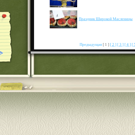
Праздник Широкой Масленицы
Предыдущая
[ 1 ]
[ 2 ]
[ 3 ]
[ 4 ]
[ 