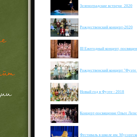
Зеленоградские встречи_2020
Рождественский концерт-2020
III Ежегодный концерт, посвяще
Рождественский концерт "Фуэте 
Новый год в Фуэте - 2018
Концерт-посвящение Ольге Лепе
Фестиваль в школе им. Мусоргск