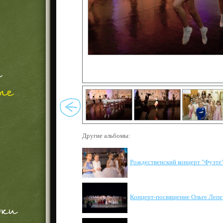
Другие альбомы:
Рождественский концерт "Фуэте
Концерт-посвящение Ольге Лепе