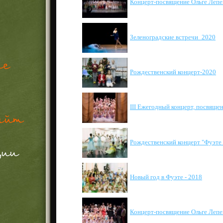
Концерт-посвящение Ольге Лепе
Зеленоградские встречи_2020
Рождественский концерт-2020
III Ежегодный концерт, посвяще
Рождественский концерт "Фуэте 
Новый год в Фуэте - 2018
Концерт-посвящение Ольге Лепе