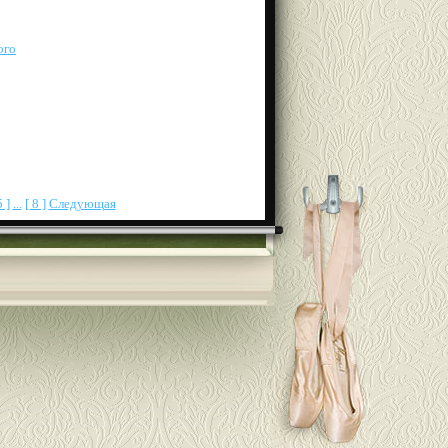
ого
5 ]
...
[ 8 ]
Следующая