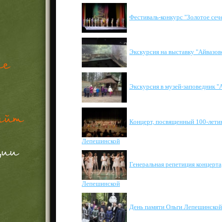
Фестиваль-конкурс "Золотое сеч
Экскурсия на выставку "Айвазов
Экскурсия в музей-заповедник "
Концерт, посвященный 100-лети
Лепешинской
Генеральная репетиция концерта
Лепешинской
День памяти Ольги Лепешинской