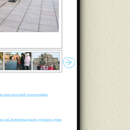
ль классической хореографии
в для Зеленоградского детского дома