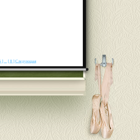
5 ]
...
[ 8 ]
Следующая