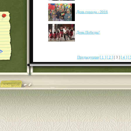
День города - 2016
День Победы!
Предыдущая
[ 1 ]
[ 2 ]
[ 3 ]
[ 4 ]
[ 