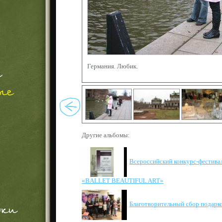
Германия. Любик.
Другие альбомы:
Всероссийский конкурс-фестива
«BALLET BEAUTIFUL ART»
Благотворительный сбор подарко