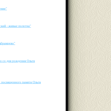
ение"
ский - живые полотна"
Абрамцево"
ю со дня рождения Ольги
, посвященного памяти Ольги